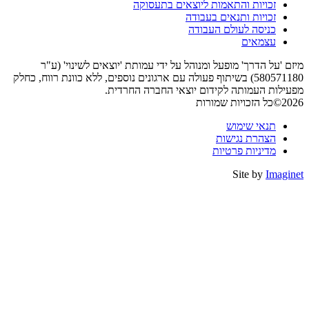
זכויות והתאמות ליוצאים בתעסוקה
זכויות ותנאים בעבודה
כניסה לעולם העבודה
עצמאים
מיזם 'על הדרך' מופעל ומנוהל על ידי עמותת 'יוצאים לשינוי' (ע"ר
580571180) בשיתוף פעולה עם ארגונים נוספים, ללא כוונת רווח, כחלק
מפעילות העמותה לקידום יוצאי החברה החרדית.
2026©כל הזכויות שמורות
תנאי שימוש
הצהרת נגישות
מדיניות פרטיות
Site by
Imaginet