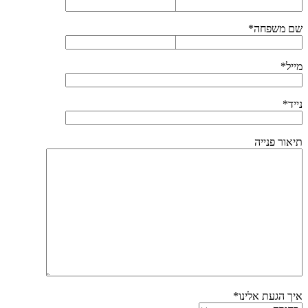
שם משפחה*
מייל*
נייד*
תיאור פנייה
איך הגעת אלינו*