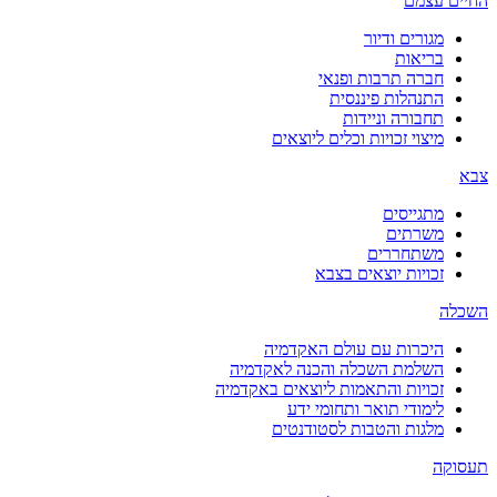
החיים עצמם
מגורים ודיור
בריאות
חברה תרבות ופנאי
התנהלות פיננסית
תחבורה וניידות
מיצוי זכויות וכלים ליוצאים
צבא
מתגייסים
משרתים
משתחררים
זכויות יוצאים בצבא
השכלה
היכרות עם עולם האקדמיה
השלמת השכלה והכנה לאקדמיה
זכויות והתאמות ליוצאים באקדמיה
לימודי תואר ותחומי ידע
מלגות והטבות לסטודנטים
תעסוקה