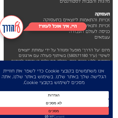
מלגות והטבות לסטודנטים
תעסוקה
זכויות והתאמות ליוצאים בתעסוקה
זכויות ותנאים בעבודה
היי, איך אוכל לעזור?
כניסה לעולם העבודה
עצמאים
מיזם 'על הדרך' מופעל ומנוהל על ידי עמותת 'יוצאים
לשינוי' (ע"ר 580571180) בשיתוף פעולה עם ארגונים
נוספים, ללא כוונת רווח, כחלק מפעילות העמותה לקידום
יוצאי החברה החרדית.
2026©כל הזכויות שמורות
תנאי שימוש
הצהרת נגישות
מדיניות פרטיות
Site by
Imaginet