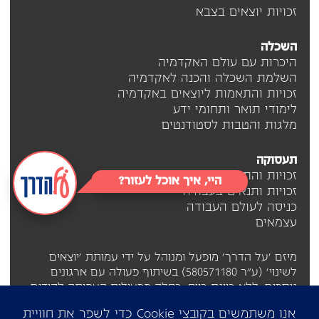
זכויות יוצאים בצבא
השכלה
היכרות עם עולם האקדמיה
השלמת השכלה והכנה לאקדמיה
זכויות והתאמות ליוצאים באקדמיה
לימודי תואר ותחומי ידע
מלגות והטבות לסטודנטים
תעסוקה
זכויות והתאמות ליוצאים בתעסוקה
היי, איך אוכל לעזור?
זכויות ותנאים בעבודה
כניסה לעולם העבודה
עצמאים
מיזם 'על הדרך' מופעל ומנוהל על ידי עמותת 'יוצאים
לשינוי' (ע"ר 580571180) בשיתוף פעולה עם ארגונים
נוספים, ללא כוונת רווח, כחלק מפעילות העמותה לקידום
יוצאי החברה החרדית.