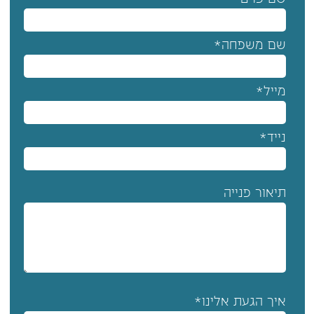
שם משפחה*
מייל*
נייד*
תיאור פנייה
איך הגעת אלינו*