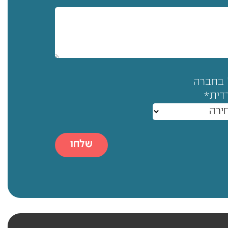
 בחברה
דית*