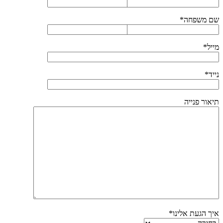
שם משפחה*
מייל*
נייד*
תיאור פנייה
איך הגעת אלינו*