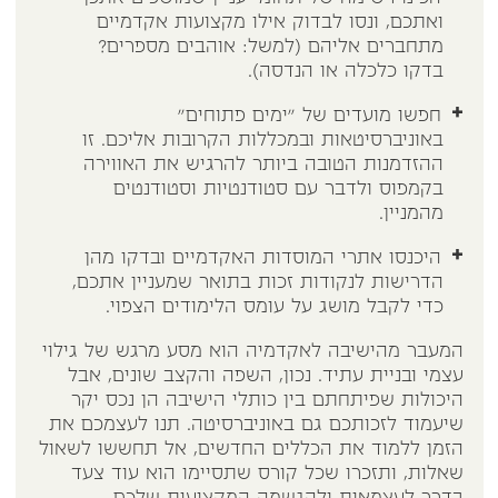
ואתכם, ונסו לבדוק אילו מקצועות אקדמיים
מתחברים אליהם (למשל: אוהבים מספרים?
בדקו כלכלה או הנדסה).
חפשו מועדים של "ימים פתוחים"
באוניברסיטאות ובמכללות הקרובות אליכם. זו
ההזדמנות הטובה ביותר להרגיש את האווירה
בקמפוס ולדבר עם סטודנטיות וסטודנטים
מהמניין.
היכנסו אתרי המוסדות האקדמיים ובדקו מהן
הדרישות לנקודות זכות בתואר שמעניין אתכם,
כדי לקבל מושג על עומס הלימודים הצפוי.
המעבר מהישיבה לאקדמיה הוא מסע מרגש של גילוי
עצמי ובניית עתיד. נכון, השפה והקצב שונים, אבל
היכולות שפיתחתם בין כותלי הישיבה הן נכס יקר
שיעמוד לזכותכם גם באוניברסיטה. תנו לעצמכם את
הזמן ללמוד את הכללים החדשים, אל תחששו לשאול
שאלות, ותזכרו שכל קורס שתסיימו הוא עוד צעד