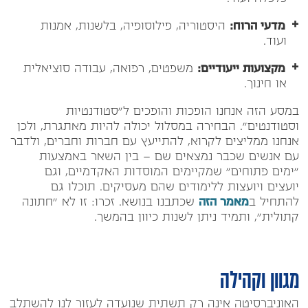
מדעי הרוח:
היסטוריה, פילוסופיה, בלשנות, אמנות
ועוד.
מקצועות ייעודיים:
משפטים, רפואה, עבודה סוציאלית
או חינוך.
במסע הזה אנחנו הופכות והופכים ל"סטודנטיות
וסטודנטים". הבחירה במסלול יכולה להיות מאתגרת, ולכן
אנחנו ממליצים לקרוא, להתייעץ עם חברות וחברים, ולדבר
עם אנשים שכבר נמצאים שם – בין השאר באמצעות
"ימים פתוחים" שמקיימים המוסדות האקדמיים, וגם
יועצים ויועצות ללימודים שהם מעסיקים.
תוכלו גם
להתחיל
ב
מאמר הזה
שכתבנו בנושא.
זכרו: זו לא "חתונה
קתולית", ותמיד ניתן לשנות כיוון בהמשך.
מגוון וקהילה
האוניברסיטה אינה רק תשתית שנועדה לעזור לנו להשתלב