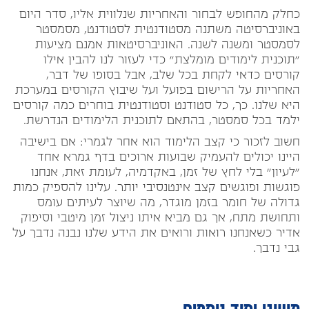
כחלק מהחופש לבחור והאחריות שנלווית אליו, סדר היום
באוניברסיטה משתנה מסטודנטית לסטודנט, מסמסטר
לסמסטר ומשנה לשנה. האוניברסיטאות אמנם מציעות
"תוכנית לימודים מומלצת" כדי לעזור לנו להבין אילו
קורסים כדאי לקחת בכל שלב, אבל בסופו של דבר,
האחריות על הרישום בפועל ועל שיבוץ הקורסים במערכת
היא שלנו. כך, כל סטודנט וסטודנטית בוחרים כמה קורסים
ילמד בכל סמסטר, בהתאם לתוכנית הלימודים הנדרשת.
חשוב לזכור כי קצב הלימוד הוא אחר לגמרי: אם בישיבה
היינו יכולים להעמיק שבועות ארוכים בדף גמרא אחד
"לעיון" בלי לחץ של זמן, באקדמיה, לעומת זאת, אנחנו
פוגשות ופוגשים קצב אינטנסיבי יותר. עלינו להספיק כמות
גדולה של חומר בזמן מוגדר, מה שיוצר לעיתים עומס
ותחושת מתח, אך גם מביא איתו ניצול זמן מיטבי וסיפוק
אדיר כשאנחנו רואות ורואים את הידע שלנו נבנה נדבך על
גבי נדבך.