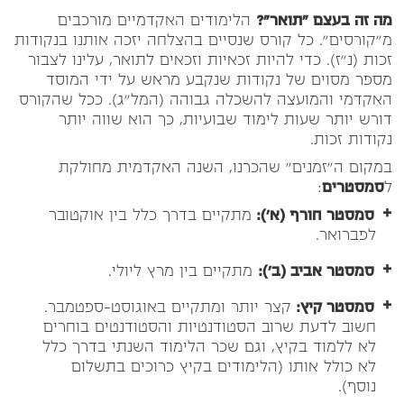
מה זה בעצם "תואר"?
הלימודים האקדמיים מורכבים
מ"קורסים". כל קורס שנסיים בהצלחה יזכה אותנו בנקודות
זכות (נ"ז). כדי להיות זכאיות וזכאים לתואר, עלינו לצבור
מספר מסוים של נקודות שנקבע מראש על ידי המוסד
האקדמי והמועצה להשכלה גבוהה (המל"ג). ככל שהקורס
דורש יותר שעות לימוד שבועיות, כך הוא שווה יותר
נקודות זכות.
במקום ה"זמנים" שהכרנו, השנה האקדמית מחולקת
ל
סמסטרים
:
סמסטר חורף (א'):
מתקיים בדרך כלל בין אוקטובר
לפברואר.
סמסטר אביב (ב'):
מתקיים בין מרץ ליולי.
סמסטר קיץ:
קצר יותר ומתקיים באוגוסט-ספטמבר.
חשוב לדעת שרוב הסטודנטיות והסטודנטים בוחרים
לא ללמוד בקיץ, וגם שכר הלימוד השנתי בדרך כלל
לא כולל אותו (הלימודים בקיץ כרוכים בתשלום
נוסף).