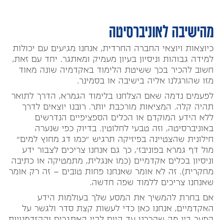
מהישיבה לאוניברסיטה
כיוצאות ויוצאי החברה החרדית, אנחנו מגיעים עם יכולות
למידה גבוהות וניסיון בעיון מעמיק ומאתגר. יחד עם זאת,
חשוב להכיר בכך ששיטת הלימוד באקדמיה שונה מאוד
מזו שהורגלנו אליה בישיבה או בסמינר.
לפעמים נדמה שאם הצלחנו בלימוד הגמרא, הדרך לתואר
תהיה קלה. המציאות מורכבת יותר. רובנו יוצאים לדרך
ללא הידע המוקדם או הכלים הספציפיים הנדרשים
באוניברסיטה, וזה טבעי לחלוטין. בדיוק כפי שנערה
חילונית שהצטיינה בפיזיקה תרגיש "כמו דג מחוץ למים"
מול דף גמרא בפוניבז', כך גם אנחנו צריכים לצבור ידע
וניסיון בכלים אקדמיים (כמו אנגלית, מתמטיקה או כתיבה
מחקרית). זה לא אומר שאנחנו פחות טובים – זה רק אומר
שאנחנו צריכים ללמוד שפה חדשה.
אם בחרת להמשיך את המסע שלך בעולמות הידע
האקדמיים, אנחנו כאן כדי לעשות קצת סדר ולגשר על
הפער בין מה שהכרנו עד היום לבין האתגרים וההזדמנויות