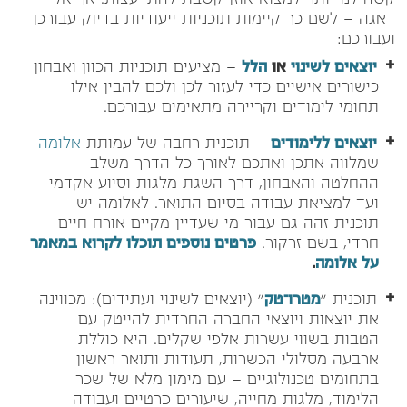
קשה לנו יותר למצוא אוזן קשבת להתייעצות. אך אל
דאגה – לשם כך קיימות תוכניות ייעודיות בדיוק עבורכן
ועבורכם:
יוצאים לשינוי
או
הלל
– מציעים תוכניות הכוון ואבחון
כישורים אישיים כדי לעזור לכן ולכם להבין אילו
תחומי לימודים וקריירה מתאימים עבורכם.
יוצאים ללימודים
– תוכנית רחבה של עמותת
אלומה
שמלווה אתכן ואתכם לאורך כל הדרך משלב
ההחלטה והאבחון, דרך השגת מלגות וסיוע אקדמי –
ועד למציאת עבודה בסיום התואר. לאלומה יש
תוכנית זהה גם עבור מי שעדיין מקיים אורח חיים
חרדי, בשם זרקור.
פרטים נוספים תוכלו לקרוא במאמר
על אלומה
.
תוכנית "
מטרו־טק
" (יוצאים לשינוי ועתידים): מכווינה
את יוצאות ויוצאי החברה החרדית להייטק עם
הטבות בשווי עשרות אלפי שקלים. היא כוללת
ארבעה מסלולי הכשרות, תעודות ותואר ראשון
בתחומים טכנולוגיים – עם מימון מלא של שכר
הלימוד, מלגות מחייה, שיעורים פרטיים ועבודה