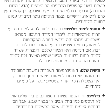
כמוסד הוותיק בארץ, העברית משדרת רצינות ויוקרה. היא
פועלת בשני קמפוסים מרכזיים: הר הצופים (מדעי הרוח
והחברה) וגבעת רם (מדעים מדויקים וטבע), וכן קמפוס עין
כרם לרפואה. ירושלים עצמה מוסיפה נופך תרבותי עמוק
לחוויה הלימודית.
תחומי לימוד בולטים:
נחשבת למובילה עולמית במדעי
הרוח (ארכיאולוגיה, לימודי המזרח התיכון, מקרא),
משפטים, מתמטיקה ומדעי הטבע. הפקולטות
לרפואה, רפואת שיניים ומדעי המוח זוכות להכרה
רבה. אם הנדסה היא הכיוון שלכם, העברית עשויה
להיות פחות רלוונטית מכיוון שהיא מציעה נכון להיום
תואר בהנדסת חשמל ומחשבים בלבד.
הזווית שלנו:
האוניברסיטה העברית נחשבת למובילה
בהתאמות אקדמיות ליוצאות ויוצאי החינוך החרדי,
ואף מפעילה רכז ייעודי שמסייע לגשר על פערים
לימודיים.
בילויים:
חיי הסטודנטיות והסטודנטים בירושלים אולי
לא תוססים כמו בתל אביב או בבאר שבע, אבל הם
בהחלט קיימים וחזקים. עיקר הפעילות החברתית