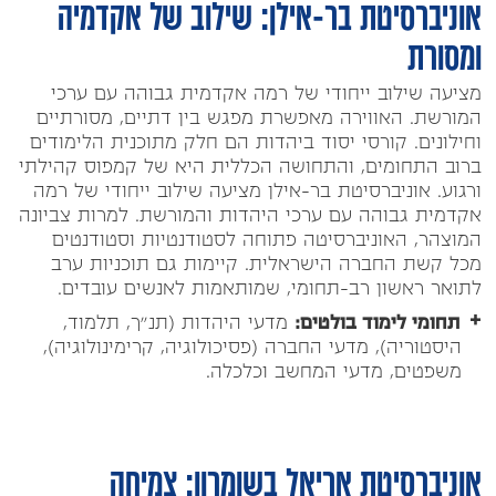
אוניברסיטת בר-אילן: שילוב של אקדמיה
ומסורת
מציעה שילוב ייחודי של רמה אקדמית גבוהה עם ערכי
המורשת. האווירה מאפשרת מפגש בין דתיים, מסורתיים
וחילונים. קורסי יסוד ביהדות הם חלק מתוכנית הלימודים
ברוב התחומים, והתחושה הכללית היא של קמפוס קהילתי
ורגוע. אוניברסיטת בר-אילן מציעה שילוב ייחודי של רמה
אקדמית גבוהה עם ערכי היהדות והמורשת. למרות צביונה
המוצהר, האוניברסיטה פתוחה לסטודנטיות וסטודנטים
מכל קשת החברה הישראלית. קיימות גם תוכניות ערב
לתואר ראשון רב-תחומי, שמותאמות לאנשים עובדים.
תחומי לימוד בולטים:
מדעי היהדות (תנ"ך, תלמוד,
היסטוריה), מדעי החברה (פסיכולוגיה, קרימינולוגיה),
משפטים, מדעי המחשב וכלכלה.
אוניברסיטת אריאל בשומרון: צמיחה