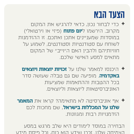
הצעד הבא
כדי לבחור נכון, כדאי להרגיש את המקום
מקרוב. הירשמו ל
יום פתוח
(פיזי או וירטואלי)
במוסדות שמעניינים אתכן ואתכם. זו ההזדמנות
לשוחח עם סטודנטיות וסטודנטים, לשמוע על
חוויותיהם ולהבין האם ה"וייב" של המקום
מתאים למסע האישי שלכם.
היכנסו למאמר שלנו על
זכויות יוצאות ויוצאים
באקדמיה
. מופיעה שם גם טבלה שעושה סדר
בכל ההטבות וההתאמות שמציעות
האוניברסיטאות ליוצאות וליוצאים.
אף אוניברסיטה לא מתאימה? קראו את
המאמר
שלנו על המכללות בישראל
, שם מחכות לכם
הזדמנויות רבות ומגוונות.
הבחירה במוסד לימודים היא שלב מרגש במסע
הצמיחה שלנו. זכרו שידע הוא כוח, וכל פיסת מידע