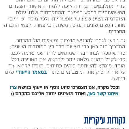
בין אם כבר בחרתן ובחרתם את התחום ובין אם אתם
עדיין מתלבטים, הבחירה איפה ללמוד היא אחד הצעדים
המשמעותיים במסע היציאה וההתפתחות שלנו. עולם
האקדמיה מציע שפע של אפשרויות, ולכל מוסד יש "וייב"
אחר, דגשים שונים ותמיכה משתנה ביוצאות ויוצאי החברה
החרדית.
זה טבעי לגמרי להרגיש מוצפות ומוצפים מול המבחר.
המדריך הזה כאן כדי לעשות סדר בין המוסדות השונים,
כדי שתוכלו לבחור בזה שמתאים לדרך שמתאימה לכם.
כדי לקבל תמונה מלאה יותר ולהרגיש את האווירה בכל
מוסד, מומלץ להשתתף בימים פתוחים. תוכלו לקרוא עוד
על איך להפיק את המיטב מיום פתוח
במאמר הייעודי
שלנו
בנושא.
ובכל מקרה, אם תצטרכו סיוע נוסף או ייעוץ בנושא
צרו
איתנו קשר כאן,
ואחד מנציגינו יחזור אליכם בהקדם (:
נקודות עיקריות