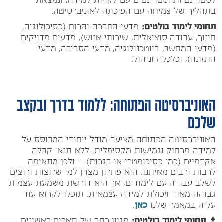
לסטודנטיות וסטודנטים עם לקויות למידה, ונמצאת
בתהליך של צמיחה עם הפיכתה לאוניברסיטה.
תחומי לימוד בולטים:
מדעי החברה והרוח (פסיכולוגיה,
חינוך, עבודה סוציאלית, שירותי אנוש), מדעים מדויקים
(מדעי המחשב, ביוטכנולוגיה, מדעי הסביבה, מדעי
התזונה), וכלכלה וניהול.
האוניברסיטה הפתוחה: ללמוד בדרך ובקצב
שלכם
האוניברסיטה הפתוחה מציעה מודל ייחודי המבוסס על
למידה מרחוק וגמישות מקסימלית, ללא תנאי קבלה
אקדמיים (כמו פסיכומטרי או בגרות) – ולכן מתאימה
לרבות ורבים מאיתנו. היא פתרון מצוין למי שרוצות ורוצים
לשלב עבודה עם לימודים, אך היא דורשת משמעת עצמית
גבוהה מאוד ויכולת למידה עצמאית. תוכלו לקרוא עוד
עליה במאמר שלנו
כאן
.
תחומי לימוד בולטים:
מגוון רחב של תארים ראשונים