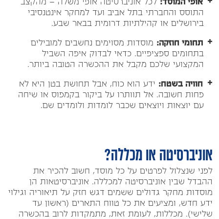
אופי המוסד:
לכל אוניברסיטה אופי משלה – מהקצב
התוסס והחברתי בתל אביב ועד למחקר אינטנסיבי
בירושלים או קהילתיות דרומית בבאר שבע.
תחומי חוזקה:
מוסדות מסוימים נחשבים למובילים
בתחומים ספציפיים. כדאי לבדוק איפה השביל
המקצועי שלכם מקבל את ההכשרה הטובה ביותר.
חוויה בשטח:
ידע הוא כוח, אבל תחושת בטן היא לא
פחות חשובה. אל תוותרו על ביקור בקמפוס או שיחה
עם יוצאות ויוצאים שכבר לומדות ולומדים שם.
אוניברסיטה או מכללה?
לפני שנצלול לפרטים על כל מוסד, חשוב להכיר את
ההבדל שבין אוניברסיטה למכללה. אוניברסיטאות הן
מוסדות מחקר גדולים ששמים דגש חזק על תיאוריה וגילוי
ידע חדש, ומציעים את כל טווח התארים (ראשון עד
שלישי). מכללות, לעומת זאת, מתמקדות לרוב בהכשרה