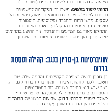
מציעה הזדמנויות רבות ליצירת קשרים (נטוורקינג).
תחומי לימוד בולטים:
משפטים, הפקולטה למשפטים
נחשבת למובילה, וישנם גם תחומי הרפואה, ניהול ומנהל
עסקים, מדעי הרוח והחברה (פילוסופיה, היסטוריה,
סוציולוגיה) ואמנויות כמו קולנוע. בשנים האחרונות
התחזקו מאוד גם המדעים וההנדסה, אך ההיצע בתחומים
אלה עדיין נמוך יחסית לאוניברסיטאות כמו הטכניון.
אוניברסיטת בן-גוריון בנגב: קהילה תוססת
בדרום
בן-גוריון ידועה באווירה הקהילתית והחמה שלה. אם
חשובה לכם תחושת ה"ביחד" ומעורבות חברתית גבוהה,
באר שבע היא בחירה מצוינת. רוב הסטודנטיות
והסטודנטים גרים בסמוך לקמפוס, מה שיוצר שיתוף
פעולה לימודי וחברתי הדוק. שביעות הרצון של הלומדות
והלומדים כאן מדורגת באופן עקבי גבוה.