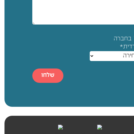
 בחברה
דית*