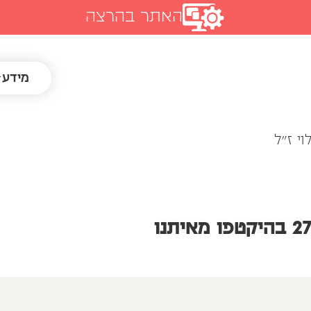
האתר בהרצה
מידע
וי ז"ל