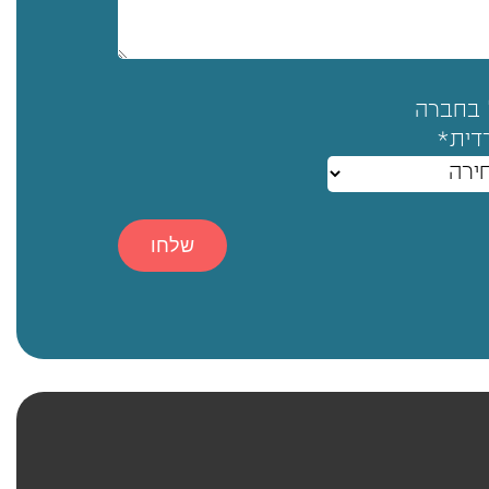
 בחברה
דית*