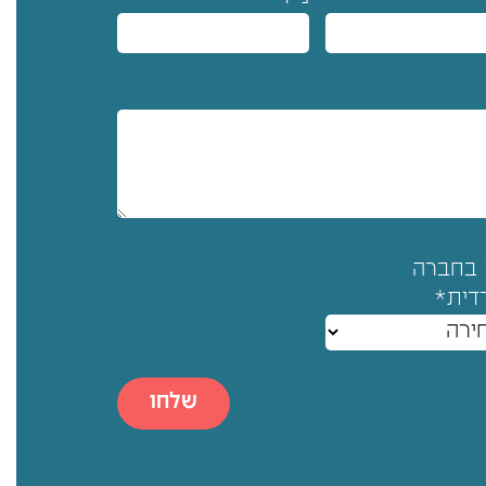
 בחברה
דית*