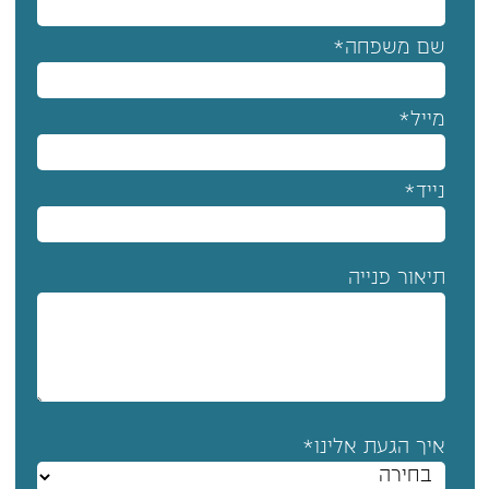
שם משפחה*
מייל*
נייד*
תיאור פנייה
איך הגעת אלינו*