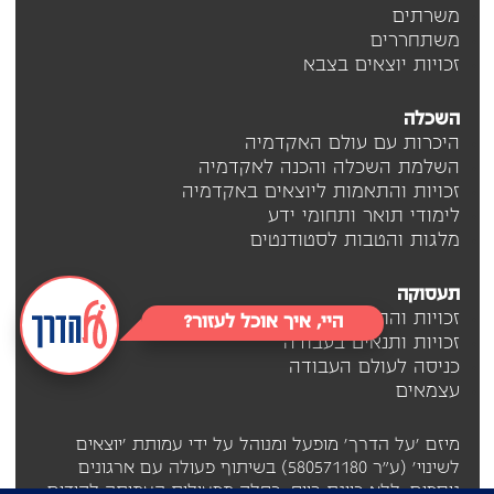
משרתים
משתחררים
זכויות יוצאים בצבא
השכלה
היכרות עם עולם האקדמיה
השלמת השכלה והכנה לאקדמיה
זכויות והתאמות ליוצאים באקדמיה
לימודי תואר ותחומי ידע
מלגות והטבות לסטודנטים
תעסוקה
זכויות והתאמות ליוצאים בתעסוקה
היי, איך אוכל לעזור?
זכויות ותנאים בעבודה
כניסה לעולם העבודה
עצמאים
מיזם 'על הדרך' מופעל ומנוהל על ידי עמותת 'יוצאים
לשינוי' (ע"ר 580571180) בשיתוף פעולה עם ארגונים
נוספים, ללא כוונת רווח, כחלק מפעילות העמותה לקידום