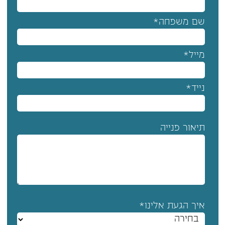
שם משפחה*
מייל*
נייד*
תיאור פנייה
איך הגעת אלינו*