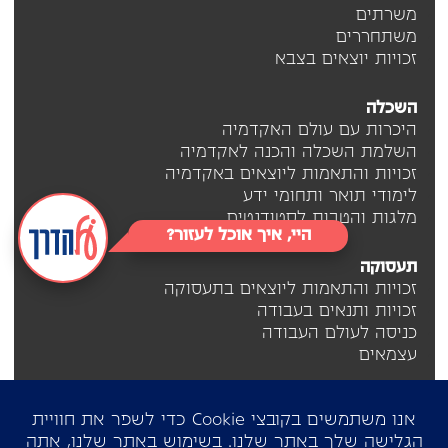
משרתים
משתחררים
זכויות יוצאים בצבא
השכלה
היכרות עם עולם האקדמיה
השלמת השכלה והכנה לאקדמיה
זכויות והתאמות ליוצאים באקדמיה
לימודי תואר ותחומי ידע
מלגות והטבות לסטודנטים
היי, איך אוכל לעזור?
תעסוקה
זכויות והתאמות ליוצאים בתעסוקה
זכויות ותנאים בעבודה
כניסה לעולם העבודה
עצמאים
מיזם 'על הדרך' מופעל ומנוהל על ידי עמותת 'יוצאים
לשינוי' (ע"ר 580571180) בשיתוף פעולה עם ארגונים
נוספים, ללא כוונת רווח, כחלק מפעילות העמותה לקידום