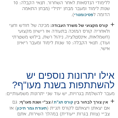
ללימודי הנדסאות לאחר השחרור. תנאי הקבלה: 10
שנות לימוד ומעבר מבחן "תיל" (מבחן התאמה
פסיכומטרי
הדומה ל
).
קורס מקצועי של משרד העבודה:
מכינה של חודש וחצי
ולאחריה קורס המזכה בתעודה או רישיון מקצועי
(חשמלאות, אינסטלציה, ניהול רשת, בילוש משטרתי
ועוד). תנאי הקבלה: 10 שנות לימוד ומעבר ריאיון
אישי.
אילו יתרונות נוספים יש
להשתתפות בשנת מעו"ף?
מעבר להשלמת בגרויות, יש עוד שני יתרונות משמעותיים:
אין צורך לבחור בין
קורס תג"ת
/ צב"י ושנת מעו"ף:
גם
תעודת גמר תיכון
אם יצאתן ויצאתם לקורס תג"ת (
) או
צב"י (צוות בגרות ייעודית) במהלך השירות, אתם