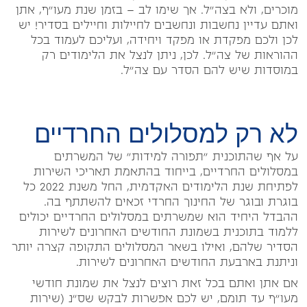
מוכרים, ולא בצה"ל. אך שימו לב – בזמן שנת מעו"ף, אתן
ואתם עדיין נחשבות ונחשבים לחיילות וחיילים בסדיר! יש
לכן ולכם מפקדת או מפקד ויחידה, ועליכם לעמוד בכל
ההוראות של צה"ל. לכן, ניתן לנצל את הלימודים רק
במוסדות שיש להם הסדר עם צה"ל.
לא רק למסלולים החרדיים
על אף שהתוכנית "תפורה למידות" של המשרתים
במסלולים החרדיים, בייחוד בהתאמת תאריכי השירות
לפתיחת שנת הלימודים האקדמית, החל משנת 2022 כל
בוגרת ובוגר של החינוך החרדי זכאים להשתתף בה.
ההבדל היחיד הוא שמשרתים במסלולים החרדיים יכולים
ללמוד בתוכנית בשמונת החודשים האחרונים לשירות
הסדיר שלהם, ואילו בשאר המסלולים התקופה קצרה יותר
וניתנת בארבעת החודשים האחרונים לשירות.
אם אתן ואתם בכל זאת רוצים לנצל את שמונת חודשי
מעו"ף עד תומם, יש לכם אפשרות לבקש שס"נ (שירות