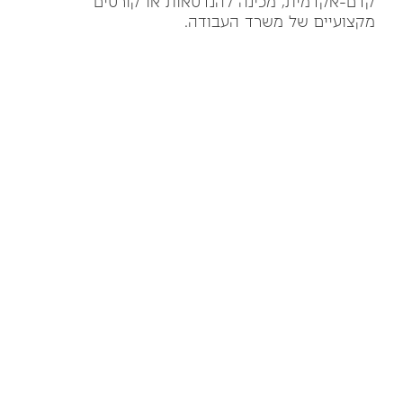
קדם-אקדמית, מכינה להנדסאות או קורסים
מקצועיים של משרד העבודה.